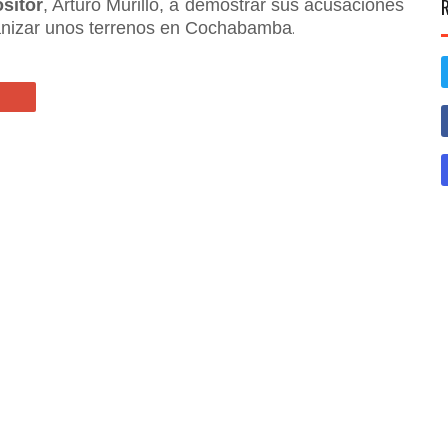
sitor
, Arturo Murillo, a demostrar sus acusaciones
anizar unos terrenos en Cochabamba
.