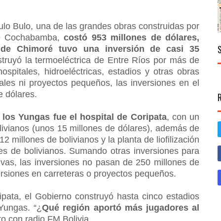
ulo Bulo, una de las grandes obras construidas por
 de Cochabamba,
costó 953 millones de dólares,
 de Chimoré tuvo una inversión de casi 35
ruyó la termoeléctrica de Entre Ríos por más de
spitales, hidroeléctricas, estadios y otras obras
viales ni proyectos pequeños, las inversiones en el
 dólares.
 los Yungas fue el hospital de Coripata
, con un
olivianos (unos 15 millones de dólares), además de
12 millones de bolivianos y la planta de liofilización
es de bolivianos. Sumando otras inversiones para
ivas, las inversiones no pasan de 250 millones de
ersiones en carreteras o proyectos pequeños.
ipata, el Gobierno construyó hasta cinco estadios
 Yungas. “¿
Qué región aportó más jugadores al
to con radio FM Bolivia.