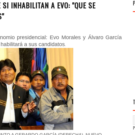
SI INHABILITAN A EVO: "QUE SE
S"
binomio presidencial: Evo Morales y Álvaro García
habilitará a sus candidatos
.
UNTO A GERARDO GARCÍA (DERECHA), NUEVO