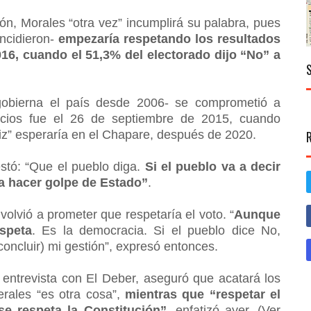
ión, Morales “otra vez” incumplirá su palabra, pues
incidieron-
empezaría respetando los resultados
016, cuando el 51,3% del electorado dijo “No” a
gobierna el país desde 2006- se comprometió a
icios fue el 26 de septiembre de 2015, cuando
eliz” esperaría en el Chapare, después de 2020.
stó: “Que el pueblo diga.
Si el pueblo va a decir
a hacer golpe de Estado”
.
olvió a prometer que respetaría el voto. “
Aunque
speta
. Es la democracia. Si el pueblo dice No,
oncluir) mi gestión”, expresó entonces.
 entrevista con El Deber, aseguró que acatará los
rales “es otra cosa”,
mientras que “respetar el
se respeta la Constitución”,
enfatizó ayer. (Ver