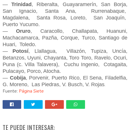
—
Trinidad
, Riberalta, Guayaramerín, San Borja,
San Ignacio, Santa Ana, Rurrenabaque,
Magdalena, Santa Rosa, Loreto, San Joaquín,
Puerto Yucumo.
—
Oruro
, Caracollo, Challapata, Huanuni,
Machacamarca, Pazña, Corque, Turco, Santiago de
Huari, Toledo.
—
Potosí
, Llallagua, Villazón, Tupiza, Uncía,
Betanzos, Uyuni, Chayanta, Toro Toro, Ravelo, Ocuri,
Puna (c. Villa Talavera), Cuchu Ingenio, Cotagaita,
Pulacayo, Porco, Atocha.
—
Cobija
, Porvenir, Puerto Rico, El Sena, Filadelfia,
G. Moreno, Las Piedras, V. Busch, V. Rojas
.
Fuente:
Página Siete
TE PUEDE INTERESAR: