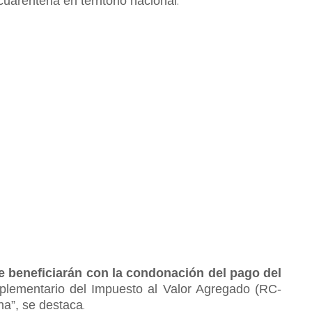
uarentena en territorio nacional
.
e beneficiarán con la condonación del pago del
ementario del Impuesto al Valor Agregado (RC-
na”, se destaca
.