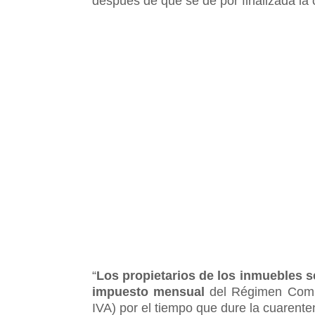
después de que se dé por finalizada la c
“
Los propietarios de los inmuebles s
impuesto mensual
del Régimen Compl
IVA) por el tiempo que dure la cuarente