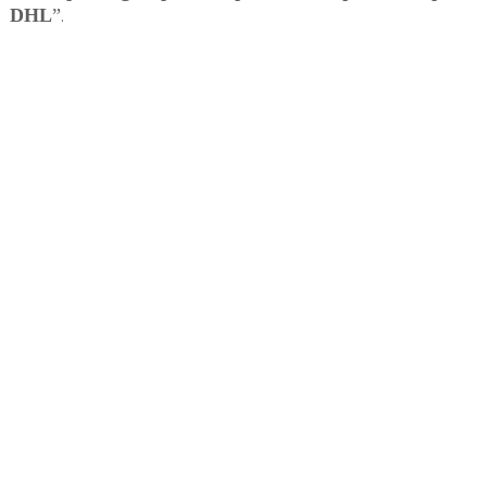
DHL
”
.