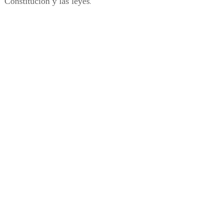
Constitución y las leyes
.