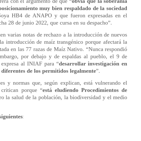
rrera con el argumento de que “
obvia que la soberanía
l posicionamiento muy bien respaldado de la sociedad
e Soya HB4 de ANAPO y que fueron expresadas en el
ha 28 de junio 2022, que cursa en su despacho”.
en varias notas de rechazo a la introducción de nuevos
la introducción de maíz transgénico porque afectará la
ntada en las 77 razas de Maíz Nativo. “Nunca respondió
 embargo, por debajo y de espaldas al pueblo, el 9 de
n expresa al INIAF para “
desarrollar investigación en
diferentes de los permitidos legalmente
”.
eyes y normas que, según explican, está vulnerando el
critican porque “
está eludiendo Procedimientos de
ro la salud de la población, la biodiversidad y el medio
siguientes
: