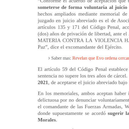
“Conforme el acuerdo de aceptación que t
someterse de forma voluntaria al juicio
hechos ampliados mediante memorial de 
juzgado en juicio abreviado es el de Asoc
artículos 135 y 171 del Código Penal, aco
(dos) años de privación de libertad,
MATERIA CONTRA LA VIOLENCIA HACIA
Paz”, dice el excomandante del Ejército.
Saber mas:
Revelan que Evo ordena cercar 
El artículo 59 del Código Penal establec
sentencia no supere los tres años de cárcel
2021
, de aceptarse el juicio abreviado bajo
En los memoriales, ambos aceptan haber i
delictuosa por no denunciar voluntariamen
el comandante de las Fuerzas Armadas, Wi
donde supuestamente se acordó
sugerir l
Morales
.