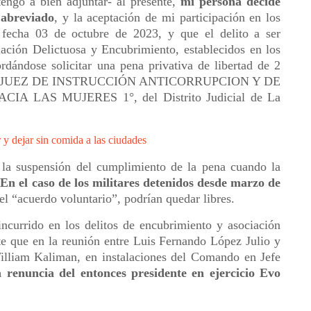
engo a bien adjuntar- al presente,
mi persona decide
 abreviado
, y la aceptación de mi participación en los
fecha 03 de octubre de 2023, y que el delito a ser
iación Delictuosa y Encubrimiento, establecidos en los
rdándose solicitar una pena privativa de libertad de 2
 ante el JUEZ DE INSTRUCCIÓN ANTICORRUPCION Y DE
 LAS MUJERES 1°, del Distrito Judicial de La
y dejar sin comida a las ciudades
e la suspensión del cumplimiento de la pena cuando la
.
En el caso de los militares detenidos desde marzo de
 el “acuerdo voluntario”, podrían quedar libres.
ncurrido en los delitos de encubrimiento y asociación
te que en la reunión entre Luis Fernando López Julio y
lliam Kaliman, en instalaciones del Comando en Jefe
a renuncia del entonces presidente en ejercicio Evo