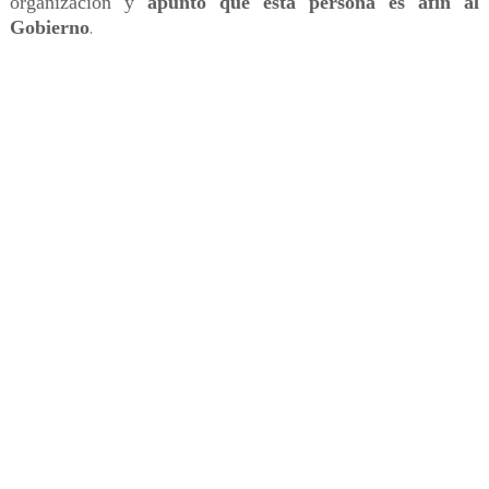
organización y
apuntó que esta persona es afín al
Gobierno
.