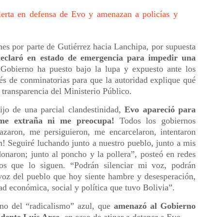
lerta en defensa de Evo y amenazan a policías y
nes por parte de Gutiérrez hacia Lanchipa, por supuesta
declaró en estado de emergencia para impedir una
 Gobierno ha puesto bajo la lupa y expuesto ante los
s de conminatorias para que la autoridad explique qué
 transparencia del Ministerio Público.
ijo de una parcial clandestinidad,
Evo apareció para
 me extraña ni me preocupa!
Todos los gobiernos
nazaron, me persiguieron, me encarcelaron, intentaron
 Seguiré luchando junto a nuestro pueblo, junto a mis
aron; junto al poncho y la pollera”, posteó en redes
los que lo siguen. “Podrán silenciar mi voz, podrán
 voz del pueblo que hoy siente hambre y desesperación,
dad económica, social y política que tuvo Bolivia”.
eno del “radicalismo” azul, que
amenazó al Gobierno