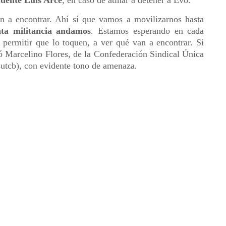
idente Luis Arce
, en caso de atinar a detener a Evo.
 a encontrar. Ahí sí que vamos a movilizarnos hasta
ta militancia andamos
. Estamos esperando en cada
permitir que lo toquen, a ver qué van a encontrar. Si
ó Marcelino Flores, de la Confederación Sindical Única
utcb), con evidente tono de amenaza
.