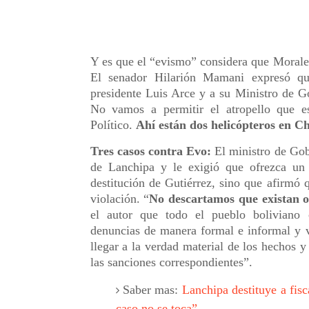
Y es que el “evismo” considera que Morales
El senador Hilarión Mamani expresó que
presidente Luis Arce y a su Ministro de Go
No vamos a permitir el atropello que es
Político.
Ahí están dos helicópteros en C
Tres casos contra Evo:
El ministro de Gobi
de Lanchipa y le exigió que ofrezca un 
destitución de Gutiérrez, sino que afirmó 
violación. “
No descartamos que existan o
el autor que todo el pueblo boliviano 
denuncias de manera formal e informal y 
llegar a la verdad material de los hechos y
las sanciones correspondientes”.
Saber mas:
Lanchipa destituye a fisc
caso no se toca”