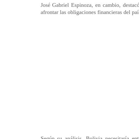
José Gabriel Espinoza, en cambio, desta
afrontar las obligaciones financieras del paí
Según su análisis, Bolivia necesitaría 