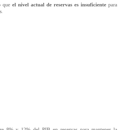
có que
el nivel actual de reservas es insuficiente
para
s
.
entre 8% y 12% del PIB en reservas para mantener la