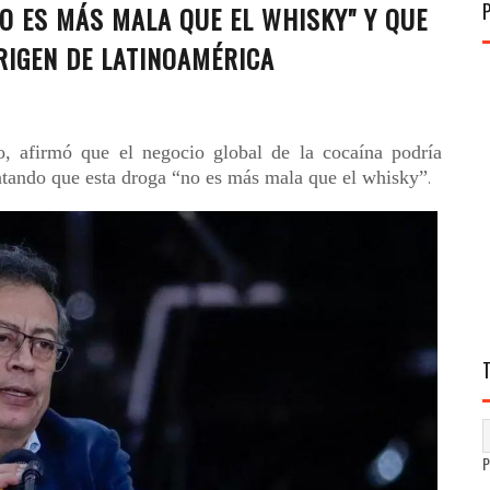
NO ES MÁS MALA QUE EL WHISKY" Y QUE
ORIGEN DE LATINOAMÉRICA
, afirmó que el negocio global de la cocaína podría
ntando que esta droga “no es más mala que el whisky”
.