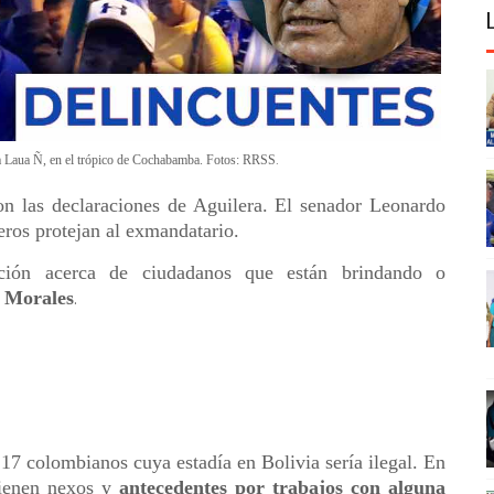
.
 a Laua Ñ, en el trópico de Cochabamba. Fotos: RRSS
ron las declaraciones de Aguilera. El senador Leonardo
ros protejan al exmandatario.
ación acerca de ciudadanos que están brindando o
a Morales
.
 17 colombianos cuya estadía en Bolivia sería ilegal. En
 tienen nexos y
antecedentes por trabajos con alguna