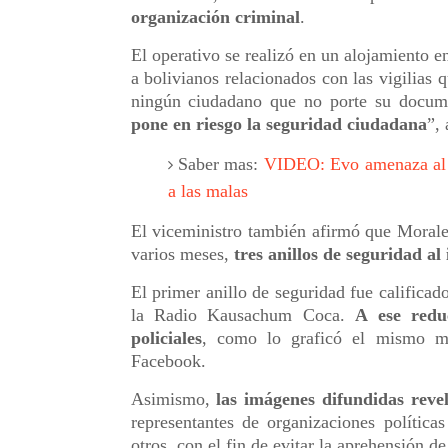
organización criminal
.
El operativo se realizó en un alojamiento 
a bolivianos relacionados con las vigilias 
ningún ciudadano que no porte su docum
pone en riesgo la seguridad ciudadana
”,
Saber mas:
VIDEO: Evo amenaza al pa
a las malas
El viceministro también afirmó que Morales 
varios meses,
tres anillos de seguridad al
El primer anillo de seguridad fue calificad
la Radio Kausachum Coca.
A ese redu
policiales
, como lo graficó el mismo me
Facebook.
Asimismo,
las imágenes difundidas revel
representantes de organizaciones polític
otros, con el fin de evitar la aprehensión d