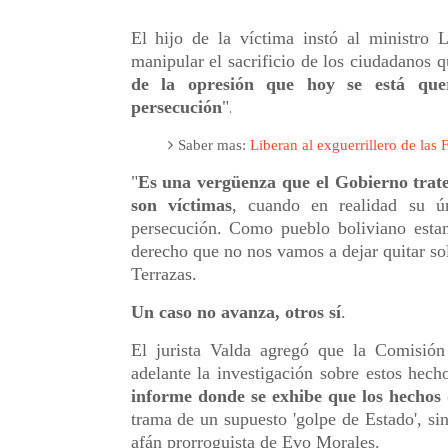
El hijo de la víctima instó al ministro
manipular el sacrificio de los ciudadanos q
de la opresión que hoy se está qu
persecución
"
.
Saber mas:
Liberan al exguerrillero de las
"
Es una vergüenza que el Gobierno trate 
son víctimas
, cuando en realidad su ú
persecución. Como pueblo boliviano esta
derecho que no nos vamos a dejar quitar so
Terrazas.
Un caso no avanza, otros sí
.
El jurista Valda agregó que la Comisió
adelante la investigación sobre estos hec
informe donde se exhibe que los hechos
trama de un supuesto 'golpe de Estado', sin
afán prorroguista de Evo Morales.