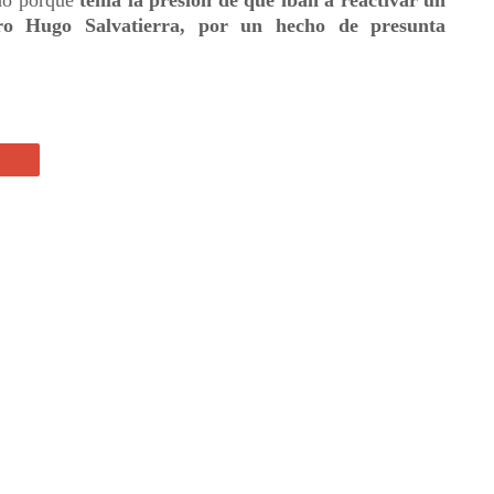
ado porque
tenía la presión de que iban a reactivar un
tro Hugo Salvatierra, por un hecho de presunta