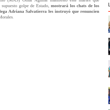
ismo (MAS) Omar Aguilar manifestó este martes que
el supuesto golpe de Estado,
mostrará los chats de los
ega Adriana Salvatierra les instruyó que renuncien
Morales
.