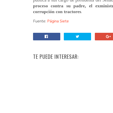
pública a sus cargo de presidenta del Sen
proceso contra su padre, el exminis
corrupción con tractores
.
Fuente:
Página Siete
TE PUEDE INTERESAR: