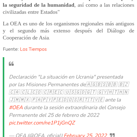
la seguridad de la humanidad
, así como a las relaciones
civilizadas entre Estados"
La OEA es uno de los organismos regionales más antiguos
y el segundo más extenso después del Diálogo de
Cooperación de Asia
.
Fuente:
Los Tiempos
Declaración "La situación en Ucrania" presentada
por las Misiones Permanentes de🇦🇬🇧🇸🇧🇧 🇧🇿
🇨🇦 🇨🇱🇨🇴 🇨🇷🇪🇨 🇺🇸🇬🇩🇬🇹 🇬🇾🇭🇹🇭🇳
🇯🇲🇲🇽 🇵🇦🇵🇾🇵🇪🇩🇴🇸🇷🇹🇹🇻🇪 ante la
#OEA
durante la sesión extraordinaria del Consejo
Permanente del 25 de febrero de 2022
pic.twitter.com/ne1P1jGnQZ
— OEA (@OEA_oficial)
February 25, 2022