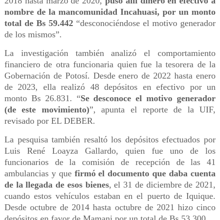
2018 hasta marzo de 2020,
puso allí dinero en efectivo a
nombre de la mancomunidad Incahuasi, por un monto
total de Bs 59.442
“desconociéndose el motivo generador
de los mismos”.
La investigación también analizó el comportamiento
financiero de otra funcionaria quien fue la tesorera de la
Gobernación de Potosí. Desde enero de 2022 hasta enero
de 2023, ella realizó 48 depósitos en efectivo por un
monto Bs 26.831. “
Se desconoce el motivo generador
(de este movimiento)
”, apunta el reporte de la UIF,
revisado por EL DEBER.
La pesquisa también resaltó los depósitos efectuados por
Luis René Loayza Gallardo, quien fue uno de los
funcionarios de la comisión de recepción de las 41
ambulancias y que
firmó el documento que daba cuenta
de la llegada de esos bienes
, el 31 de diciembre de 2021,
cuando estos vehículos estaban en el puerto de Iquique.
Desde octubre de 2014 hasta octubre de 2021 hizo cinco
depósitos en favor de Mamani por un total de Bs 53.300.