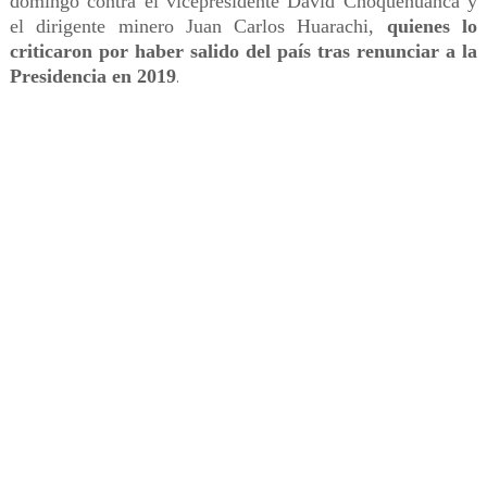
domingo contra el vicepresidente David Choquehuanca y
el dirigente minero Juan Carlos Huarachi,
quienes lo
criticaron por haber salido del país tras renunciar a la
Presidencia en 2019
.