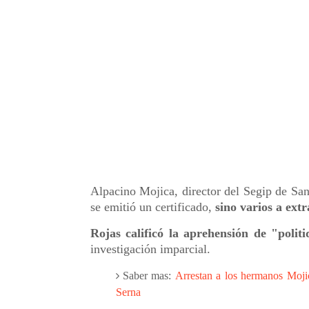
Alpacino Mojica, director del Segip de Sa
se emitió un certificado,
sino varios a ext
Rojas calificó la aprehensión de "polit
investigación imparcial.
Saber mas:
Arrestan a los hermanos Moji
Serna