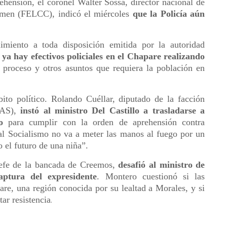
ehensión, el coronel Walter Sossa, director nacional de
imen (FELCC), indicó el miércoles
que la Policía aún
miento a toda disposición emitida por la autoridad
a hay efectivos policiales en el Chapare realizando
 proceso y otros asuntos que requiera la población en
ito político. Rolando Cuéllar, diputado de la facción
MAS),
instó al ministro Del Castillo a trasladarse a
o
para cumplir con la orden de aprehensión contra
al Socialismo no va a meter las manos al fuego por un
o el futuro de una niña”.
jefe de la bancada de Creemos,
desafió al ministro de
aptura del expresidente
. Montero cuestionó si las
are, una región conocida por su lealtad a Morales, y si
tar resistencia
.